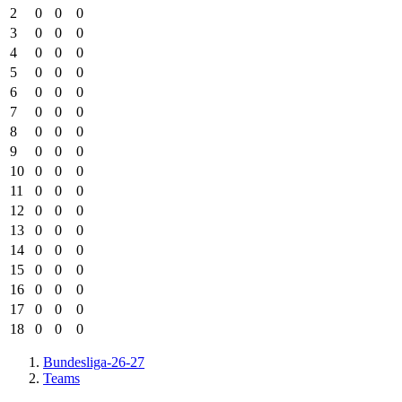
2
0
0
0
3
0
0
0
4
0
0
0
5
0
0
0
6
0
0
0
7
0
0
0
8
0
0
0
9
0
0
0
10
0
0
0
11
0
0
0
12
0
0
0
13
0
0
0
14
0
0
0
15
0
0
0
16
0
0
0
17
0
0
0
18
0
0
0
Bundesliga-26-27
Teams