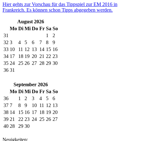
Hier gehts zur Vorschau für das Tippspiel zur EM 2016 in
Frankreich. Es können schon Tipps abgegeben werden.
August 2026
Mo
Di
Mi
Do
Fr
Sa
So
31
1
2
32
3
4
5
6
7
8
9
33
10
11
12
13
14
15
16
34
17
18
19
20
21
22
23
35
24
25
26
27
28
29
30
36
31
September 2026
Mo
Di
Mi
Do
Fr
Sa
So
36
1
2
3
4
5
6
37
7
8
9
10
11
12
13
38
14
15
16
17
18
19
20
39
21
22
23
24
25
26
27
40
28
29
30
Neuigkeiten: