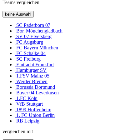
Teams vergleichen
keine Auswahl
SC Paderborn 07
Bor. Mönchengladbach
SV 07 Elversberg
FC Augsburg
FC Bayern München
FC Schalke 04
SC Freiburg
Eintracht Frankfurt
Hamburger SV
1.FSV Mainz 05
Werder Bremen
Borussia Dortmund
Bayer 04 Leverkusen
1.FC Köln
VfB Stuttgart
1899 Hoffenheim
1. FC Union Berlin
RB Leipzig
vergleichen mit