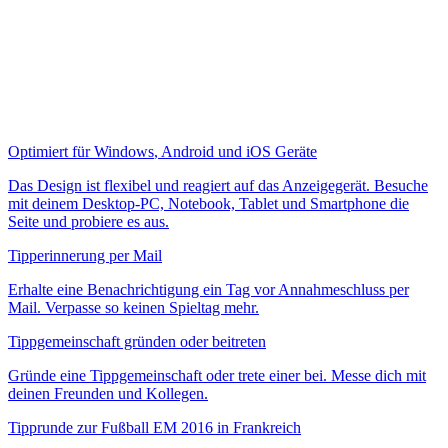
Optimiert für
Windows
,
Android
und
iOS Geräte
Das Design ist flexibel und reagiert auf das Anzeigegerät. Besuche
mit deinem Desktop-PC, Notebook, Tablet und Smartphone die
Seite und probiere es aus.
Tipperinnerung per
Mail
Erhalte eine Benachrichtigung ein Tag vor Annahmeschluss per
Mail
. Verpasse so keinen Spieltag mehr.
Tippgemeinschaft gründen oder beitreten
Gründe eine Tippgemeinschaft oder trete einer bei. Messe dich mit
deinen Freunden und Kollegen.
Tipprunde zur Fußball EM 2016 in Frankreich